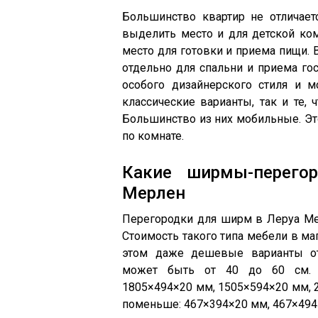
Большинство квартир не отличае
выделить место и для детской ком
место для готовки и приема пищи. 
отдельно для спальни и приема гос
особого дизайнерского стиля и 
классические варианты, так и те, 
Большинство из них мобильные. Эт
по комнате.
Какие ширмы-перего
Мерлен
Перегородки для ширм в Леруа Мер
Стоимость такого типа мебели в ма
этом даже дешевые варианты от
может быть от 40 до 60 см. 
1805×494×20 мм, 1505×594×20 мм, 
поменьше: 467×394×20 мм, 467×494