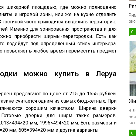
Ри
тся шикарной площадью, где можно полноценно
наты и игровой зоны, или же на кухне отделить
Рим
В гостиной часто приходится выделить территорию
око
тей. Именно для зонирования пространства и для
0
можно приобрести ширмы-перегородки. Есть как
что подойдут под определенный стиль интерьера.
о позволяет в любое время переместить предмет
родки можно купить в Леруа
лен предлагают по цене от 215 до 1555 рублей.
газине считается одним из самых бюджетных. При
Жи
личаются хорошим качеством. Ширина дверки
В Л
Готовые дверки для ширм таких размеров:
нес
2013×494×20 мм, 1995×494×20 мм. Есть размеры и
кот
×20 мм, 605×394×20 мм и другие варианты.
0