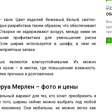
Об
– хвоя. Цвет изделий: бежевый, белый, светло-
Асс
ки разработана таким образом, что обеспечивает
удо
Створки не задерживают воздух, между ними не
тре
льная профилактика для уменьшения риска
0
 Если ширма используется в шкафу, в нем не
неприятные запахи.
рые являются влагоустойчивыми. Их можно
а кухне – в местах, где повышенная влажность.
лее прочные и долговечные.
руа Мерлен – фото и цены
ьный вариант для тех, кто хочет преобразить и
е того, ширмы сейчас можно выбрать под любой
ю изюминку. Они мобильны: их можно легко как