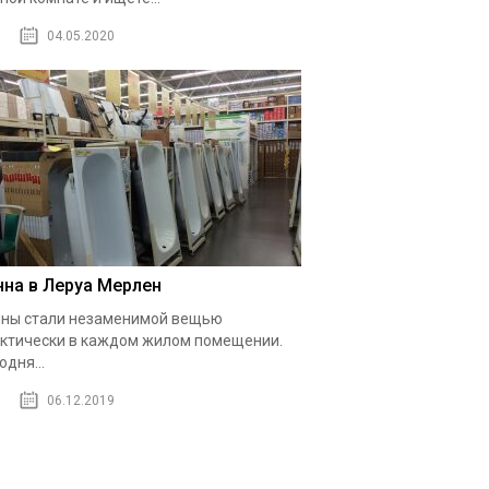
04.05.2020
нна в Леруа Мерлен
ны стали незаменимой вещью
ктически в каждом жилом помещении.
одня...
06.12.2019