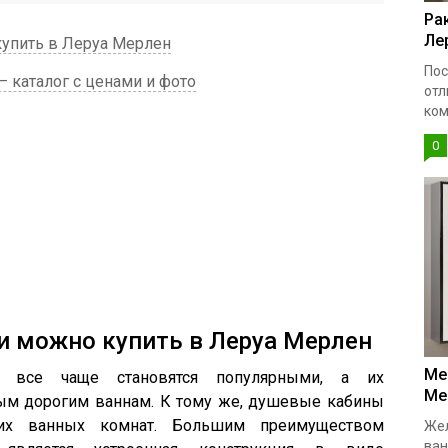
Ра
Ле
упить в Леруа Мерлен
Пос
каталог с ценами и фото
отл
ком
0
и можно купить в Леруа Мерлен
Ме
 все чаще становятся популярными, а их
Ме
мым дорогим ваннам. К тому же, душевые кабины
их ванных комнат. Большим преимуществом
Жел
ван